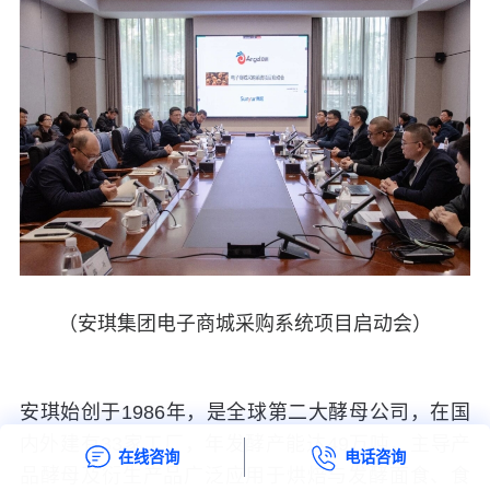
（安琪集团电子商城采购系统项目启动会）
安琪始创于
1986
年，是全球第二大酵母公司，在国
内外建有
33
家工厂，年发酵产能达
49
万吨，主导产
在线咨询
电话咨询
品酵母及衍生产品广泛应用于烘焙与发酵面食、食