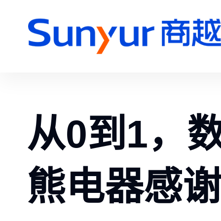
从0到1，
熊电器感