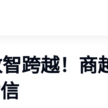
数智跨越！商
谢信